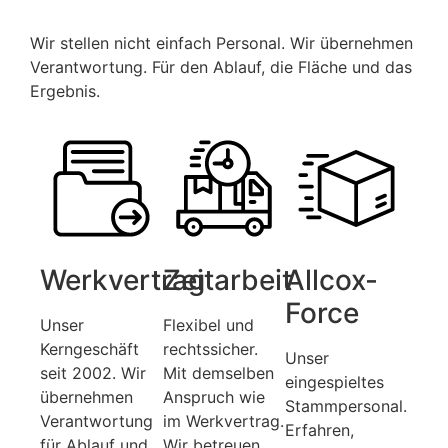
Wir stellen nicht einfach Personal. Wir übernehmen
Verantwortung. Für den Ablauf, die Fläche und das
Ergebnis.
Werkvertrag
Zeitarbeit
Allcox-
Force
Unser
Flexibel und
Kerngeschäft
rechtssicher.
Unser
seit 2002. Wir
Mit demselben
eingespieltes
übernehmen
Anspruch wie
Stammpersonal.
Verantwortung
im Werkvertrag.
Erfahren,
für Ablauf und
Wir betreuen