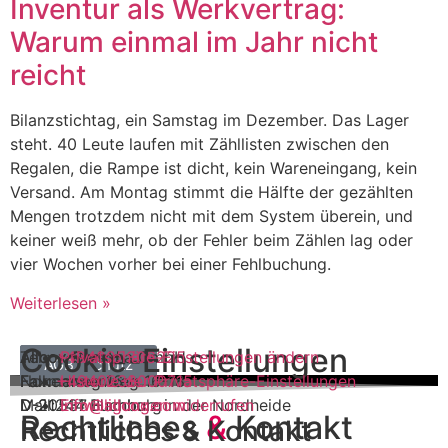
Inventur als Werkvertrag:
Warum einmal im Jahr nicht
reicht
Bilanzstichtag, ein Samstag im Dezember. Das Lager
steht. 40 Leute laufen mit Zähllisten zwischen den
Regalen, die Rampe ist dicht, kein Wareneingang, kein
Versand. Am Montag stimmt die Hälfte der gezählten
Mengen trotzdem nicht mit dem System überein, und
keiner weiß mehr, ob der Fehler beim Zählen lag oder
vier Wochen vorher bei einer Fehlbuchung.
Weiterlesen »
Cookie-Einstellungen
Allcox GmbH
Allcox Persona GmbH
Tel.:
+494025306225
Privatsphäre-Einstellungen ändern
Impressum
Datenschutz
AGB
Falkenweg 16
Normannenweg 16-18
Fax:
+4940238000715
Historie der Privatsphäre-Einstellungen
D-21244 Buchholz in der Nordheide
D-20537 Hamburg
Mail:
info@allcox.com
Einwilligungen widerrufen
Rechtliches
&
Kontakt
Rechtliches
& Kontakt