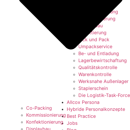
Co-Packing
Kommissionierung
Konfektionierung
Displaybau
Etikettierung
Pick und Pack
Umpackservice
Be- und Entladung
Lagerbewirtschaftung
Qualitätskontrolle
Warenkontrolle
Werksnahe Außenlager
Staplerschein
Die Logistik-Task-Force
Allcox Persona
Co-Packing
Hybride Personalkonzepte
Kommissionierung
Best Practice
Konfektionierung
Jobs
Displaybau