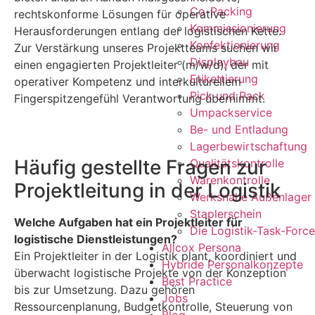
Co-Packing
rechtskonforme Lösungen für operative
Kommissionierung
Herausforderungen entlang der logistischen Kette.
Konfektionierung
Zur Verstärkung unseres Projektteams suchen wir
Displaybau
einen engagierten Projektleiter (m/w/d), der mit
Etikettierung
operativer Kompetenz und interkulturellem
Pick und Pack
Fingerspitzengefühl Verantwortung übernimmt.
Umpackservice
Be- und Entladung
Lagerbewirtschaftung
Häufig gestellte Fragen zur
Qualitätskontrolle
Warenkontrolle
Projektleitung in der Logistik
Werksnahe Außenlager
Staplerschein
Welche Aufgaben hat ein Projektleiter für
Die Logistik-Task-Force
logistische Dienstleistungen?
Allcox Persona
Ein Projektleiter in der Logistik plant, koordiniert und
Hybride Personalkonzepte
überwacht logistische Projekte von der Konzeption
Best Practice
bis zur Umsetzung. Dazu gehören
Jobs
Ressourcenplanung, Budgetkontrolle, Steuerung von