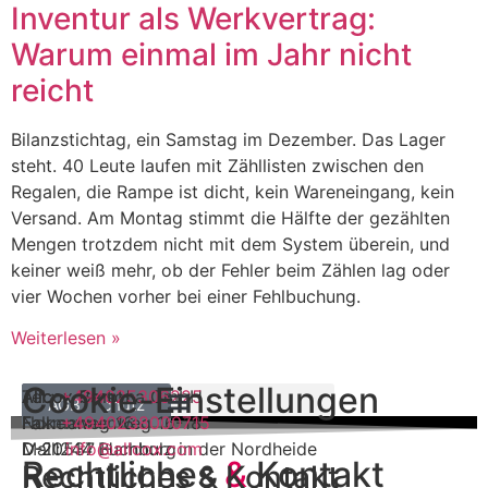
Inventur als Werkvertrag:
Warum einmal im Jahr nicht
reicht
Bilanzstichtag, ein Samstag im Dezember. Das Lager
steht. 40 Leute laufen mit Zähllisten zwischen den
Regalen, die Rampe ist dicht, kein Wareneingang, kein
Versand. Am Montag stimmt die Hälfte der gezählten
Mengen trotzdem nicht mit dem System überein, und
keiner weiß mehr, ob der Fehler beim Zählen lag oder
vier Wochen vorher bei einer Fehlbuchung.
Weiterlesen »
Cookie-Einstellungen
Allcox GmbH
Allcox Persona GmbH
Tel.:
+494025306225
Impressum
Datenschutz
AGB
Falkenweg 16
Normannenweg 16-18
Fax:
+4940238000715
D-21244 Buchholz in der Nordheide
D-20537 Hamburg
Mail:
info@allcox.com
Rechtliches
&
Kontakt
Rechtliches
& Kontakt