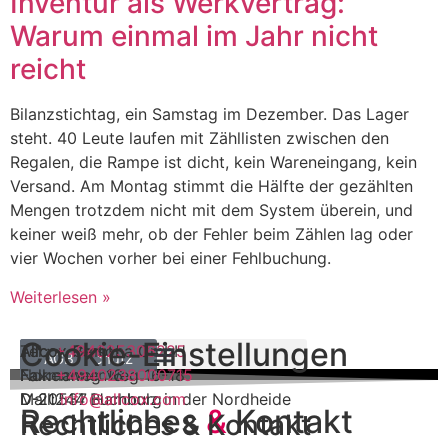
Inventur als Werkvertrag:
Warum einmal im Jahr nicht
reicht
Bilanzstichtag, ein Samstag im Dezember. Das Lager
steht. 40 Leute laufen mit Zähllisten zwischen den
Regalen, die Rampe ist dicht, kein Wareneingang, kein
Versand. Am Montag stimmt die Hälfte der gezählten
Mengen trotzdem nicht mit dem System überein, und
keiner weiß mehr, ob der Fehler beim Zählen lag oder
vier Wochen vorher bei einer Fehlbuchung.
Weiterlesen »
Cookie-Einstellungen
Allcox GmbH
Allcox Persona GmbH
Tel.:
+494025306225
Impressum
Datenschutz
AGB
Falkenweg 16
Normannenweg 16-18
Fax:
+4940238000715
D-21244 Buchholz in der Nordheide
D-20537 Hamburg
Mail:
info@allcox.com
Rechtliches
&
Kontakt
Rechtliches
& Kontakt