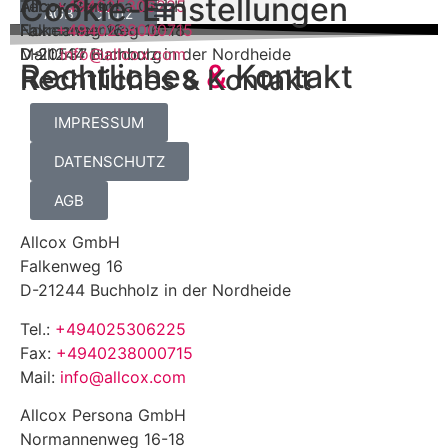
Cookie-Einstellungen
Allcox GmbH
Allcox Persona GmbH
Tel.:
+494025306225
Impressum
Datenschutz
AGB
Falkenweg 16
Normannenweg 16-18
Fax:
+4940238000715
D-21244 Buchholz in der Nordheide
D-20537 Hamburg
Mail:
info@allcox.com
Rechtliches
&
Kontakt
Rechtliches
& Kontakt
IMPRESSUM
DATENSCHUTZ
AGB
Allcox GmbH
Falkenweg 16
D-21244 Buchholz in der Nordheide
Tel.:
+494025306225
Fax:
+4940238000715
Mail:
info@allcox.com
Allcox Persona GmbH
Normannenweg 16-18